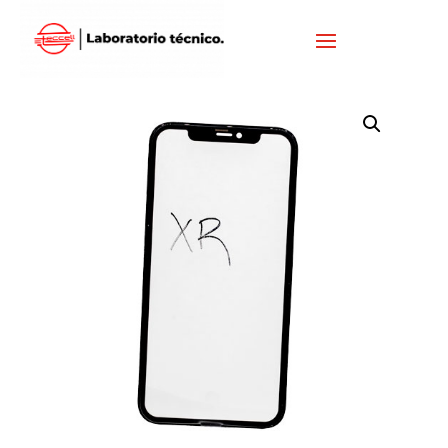
Inicio
/
IPHONE
/
VISORES IPHONE
/ VISOR IPHONE XR