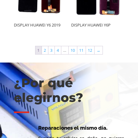
DISPLAY HUAWEI Y6 2019
DISPLAY HUAWEI Y6P
1
2
3
4
…
10
11
12
→
¿Por qué
elegirnos?
Reparaciones el mismo día.
Cuando tu celular se daña, no quieres