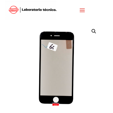
Inicio
/
IPHONE
/
VISORES IPHONE
/ VISOR IPHONE 6S