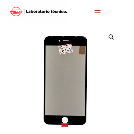
Inicio
/
IPHONE
/
VISORES IPHONE
/ VISOR IPHONE 6S PLUS