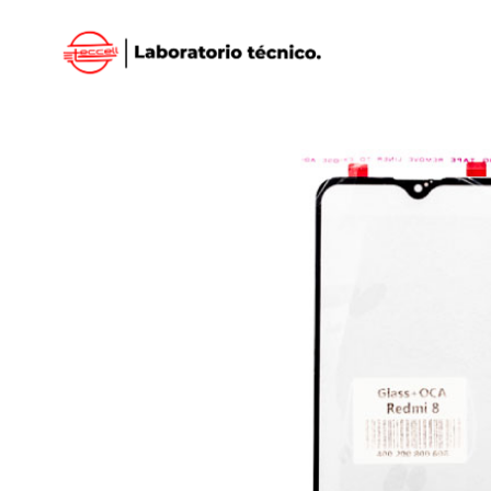
Inicio
/
XIAOMI
/
VISORES XIOAMI
/ VISOR XIA