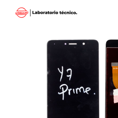
Inicio
/
HUAWEI
/
DISPLAY HUAWEI
/ DISPLAY H