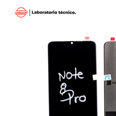
Inicio
/
XIAOMI
/
DISPLAY XIAOMI
/ DISPLAY XI