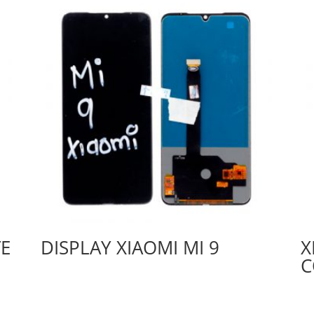
TE
DISPLAY XIAOMI MI 9
X
C